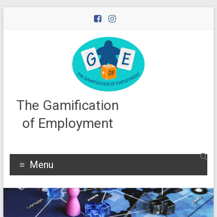
Skip
to
content
The Gamification
of Employment
Menu